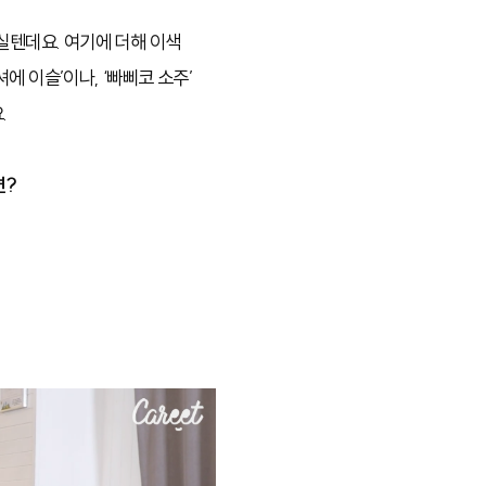
실텐데요. 여기에 더해 이색
에 이슬’이나, ‘빠삐코 소주’
.
면?