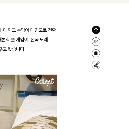
. 대학교 수업이 대면으로 전환
위
본최 술 게임이 ‘전국 노래
로
글
우고 왔습니다.
가
자
북
기
크
마
형
기
크
광
조
펜
절