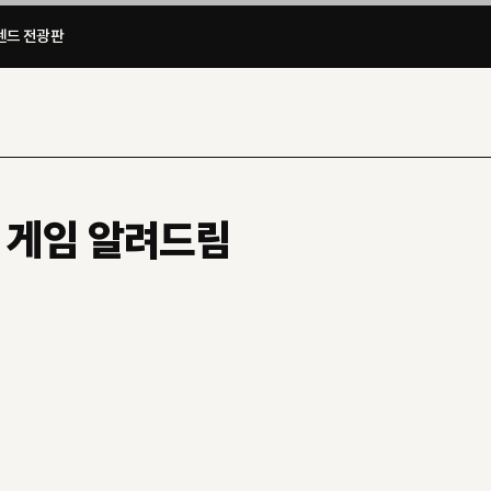
드 전광판​
술 게임 알려드림