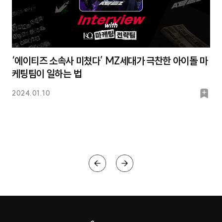
‘에이티즈 소속사 미쳤다’ MZ세대가 극찬한 아이돌 마
케팅팀이 일하는 법
북
2024.01.10
마
크