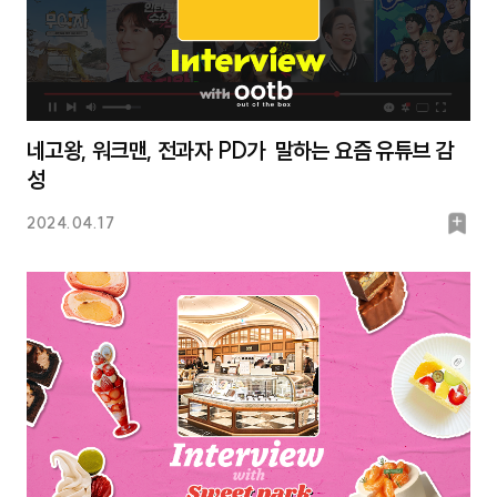
네고왕, 워크맨, 전과자 PD가 말하는 요즘 유튜브 감
성
북
2024.04.17
마
크