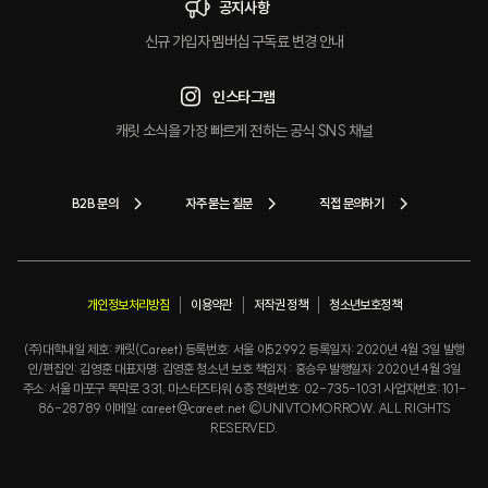
공지사항
신규 가입자 멤버십 구독료 변경 안내
인스타그램
캐릿 소식을 가장 빠르게 전하는 공식 SNS 채널
B2B 문의
자주 묻는 질문
직접 문의하기
개인정보처리방침
이용약관
저작권 정책
청소년보호정책
(주)대학내일 제호: 캐릿(Careet) 등록번호: 서울 아52992 등록일자: 2020년 4월 3일 발행
인/편집인: 김영훈 대표자명: 김영훈 청소년 보호 책임자 : 홍승우 발행일자: 2020년 4월 3일
주소: 서울 마포구 독막로 331, 마스터즈타워 6층 전화번호: 02-735-1031 사업자번호: 101-
86-28789 이메일: careet@careet.net ©UNIVTOMORROW. ALL RIGHTS
RESERVED.