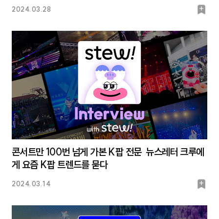
북
2024.03.28
마
크
콘서트만 100번 넘게 가본 K팝 전문 뉴스레터 크루에
게 요즘 K팝 트렌드를 묻다
북
2024.03.14
마
크