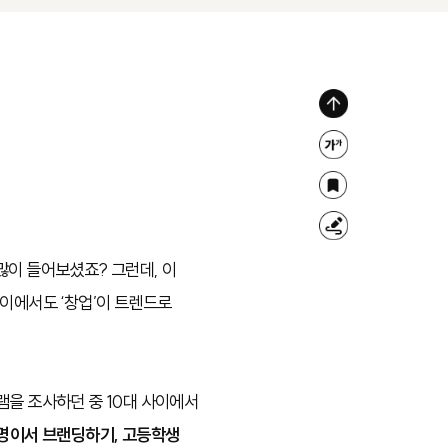
위
로
글
가
자
북
기
크
마
형
기
크
광
많이 들어보셨죠? 그런데, 이
조
펜
사이에서도 ‘창업’이 트렌드로
절
램을 조사하던 중 10대 사이에서
명이서 브랜딩하기, 고등학생