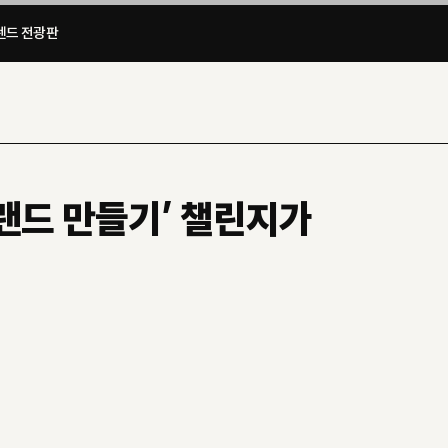
드 전광판​
랜드 만들기’ 챌린지가