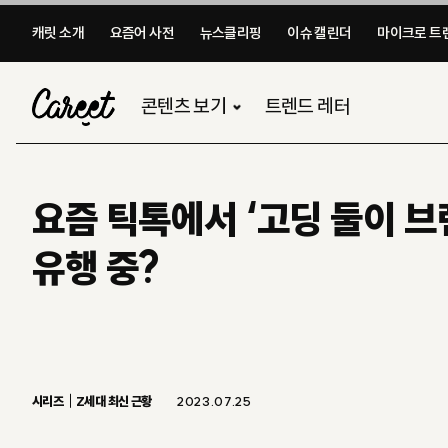
캐릿 소개
요즘어 사전
뉴스클리핑
이슈 캘린더
마이크로 트렌
콘텐츠 보기
트렌드 레터
요즘 틱톡에서 ‘고딩 둘이 브
유행 중?
시리즈
Z세대 최신 근황
2023.07.25