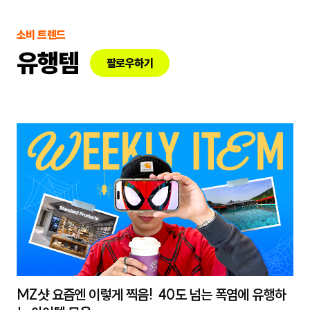
소비 트렌드
유행템
팔로우하기
MZ샷 요즘엔 이렇게 찍음! 40도 넘는 폭염에 유행하