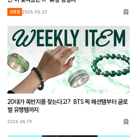
북
유행중
2026.06.23
마
크
20대가 옥반지를 찾는다고? BTS 픽 패션템부터 글로
벌 유행템까지
북
2026.06.19
마