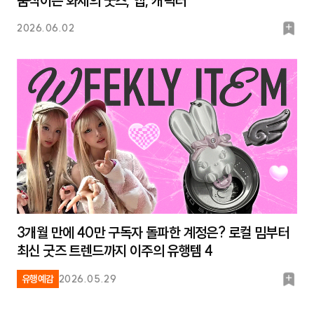
움직이는 화제의 굿즈, 앱, 캐릭터
북
2026.06.02
마
크
3개월 만에 40만 구독자 돌파한 계정은? 로컬 밈부터
최신 굿즈 트렌드까지 이주의 유행템 4
북
유행예감
2026.05.29
마