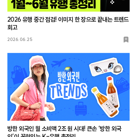
2026 유행 중간 점검! 이미지 한 장으로 끝내는 트렌드
회고
북
2026.06.25
마
크
방한 외국인 월 소비액 2조 원 시대! 큰손 ‘방한 외국
인’이 꽂혀있는 K-유행 총정리