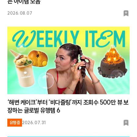
는 아이템 모음
북
2026.08.07
마
크
‘해변 케이크’부터 ‘비다즐링’까지 조회수 500만 뷰 보
장하는 글로벌 유행템 6
북
유행중
2026.07.31
마