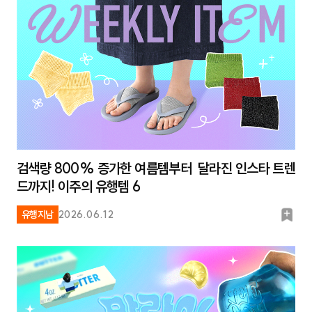
크
검색량 800% 증가한 여름템부터 달라진 인스타 트렌
드까지! 이주의 유행템 6
북
유행지남
2026.06.12
마
크