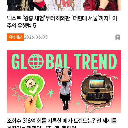
넥스트 ‘왕홍 체험’부터 해외판 ‘더현대 서울’까지! 이
주의 유행템 5
북
유행예감
2026.06.05
마
크
조회수 316억 회를 기록한 메가 트렌드는? 전 세계를