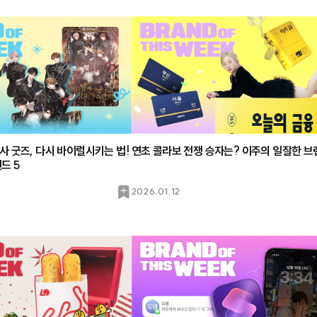
사 굿즈, 다시 바이럴시키는 법!
연초 콜라보 전쟁 승자는? 이주의 일잘한 브
드 5
북
2026.01.12
마
크