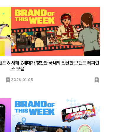
랜드 6
새해 Z세대가 칭찬한 국내외 일잘한 브랜드 레퍼런
스 모음
북
북
2026.01.05
마
마
크
크