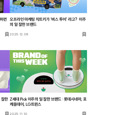
레퍼런
오프라인 마케팅 치트키가 ‘버스 투어’ 라고? 이주
의 일 잘한 브랜드
북
북
2025.12.08
마
마
크
크
 잘한
Z세대 Pick 이주의 일 잘한 브랜드 : 롯데시네마, 포
케올데이, LG트윈스
북
북
2025.11.10