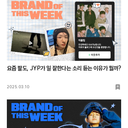
크
요즘 팔도, JYP가 일 잘한다는 소리 듣는 이유가 뭘까?
북
2025.03.10
마
크