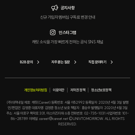
공지사항
신규 가입자 멤버십 구독료 변경 안내
인스타그램
캐릿 소식을 가장 빠르게 전하는 공식 SNS 채널
B2B 문의
자주 묻는 질문
직접 문의하기
개인정보처리방침
이용약관
저작권 정책
청소년보호정책
(주)대학내일 제호: 캐릿(Careet) 등록번호: 서울 아52992 등록일자: 2020년 4월 3일 발행
인/편집인: 김영훈 대표자명: 김영훈 청소년 보호 책임자 : 홍승우 발행일자: 2020년 4월 3일
주소: 서울 마포구 독막로 331, 마스터즈타워 6층 전화번호: 02-735-1031 사업자번호: 101-
86-28789 이메일: careet@careet.net ©UNIVTOMORROW. ALL RIGHTS
RESERVED.