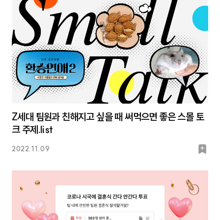
크
Z세대 팀원과 친해지고 싶을 때 써먹으면 좋은 스몰 토
크 주제.list
북
2022.11.09
마
크