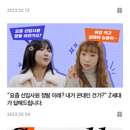
북
2023.02.15
마
크
“요즘 신입사원 정말 이래? 내가 꼰대인 건가?” Z세대
가 답해드립니다.
북
2023.02.06
마