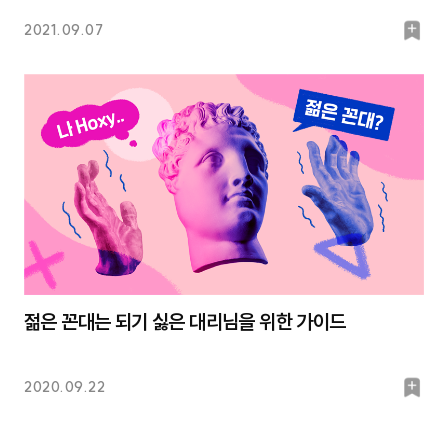
북
2021.09.07
마
크
젊은 꼰대는 되기 싫은 대리님을 위한 가이드
북
2020.09.22
마