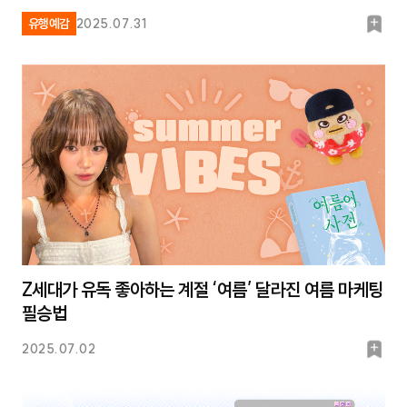
북
유행예감
2025.07.31
마
크
Z세대가 유독 좋아하는 계절 ‘여름’ 달라진 여름 마케팅
필승법
북
2025.07.02
마
크