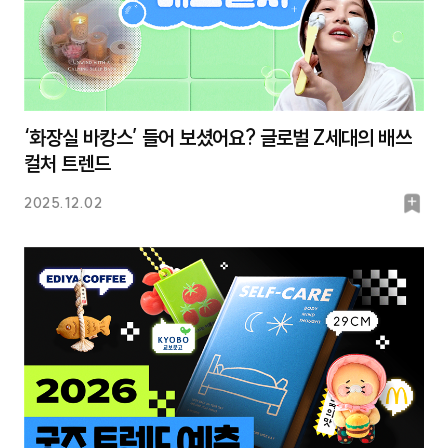
‘화장실 바캉스’ 들어 보셨어요? 글로벌 Z세대의 배쓰
컬처 트렌드
북
2025.12.02
마
크