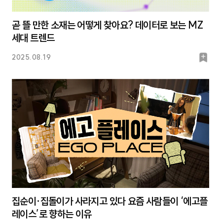
곧 뜰 만한 소재는 어떻게 찾아요? 데이터로 보는 MZ
세대 트렌드
북
2025.08.19
마
크
집순이·집돌이가 사라지고 있다 요즘 사람들이 ‘에고플
레이스’로 향하는 이유