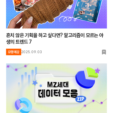
흔치 않은 기획을 하고 싶다면? 알고리즘이 모르는 야
생의 트렌드 7
북
유행예감
2025.09.03
마
크