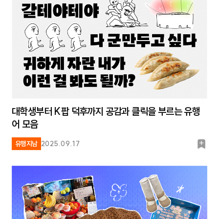
대학생부터 K팝 덕후까지 공감과 클릭을 부르는 유행
어 모음
북
유행지남
2025.09.17
마
크