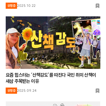
북
유행중
2025.10.22
마
크
요즘 힙스터는 ‘산책감도’를 따진다 국민 취미 산책이
새삼 주목받는 이유
북
유행중
2025.09.24
마
크