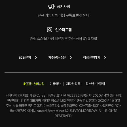
공지사항
신규 가입자 멤버십 구독료 변경 안내
인스타그램
캐릿 소식을 가장 빠르게 전하는 공식 SNS 채널
B2B 문의
자주 묻는 질문
직접 문의하기
개인정보처리방침
이용약관
저작권 정책
청소년보호정책
(주)대학내일 제호: 캐릿(Careet) 등록번호: 서울 아52992 등록일자: 2020년 4월 3일 발행
인/편집인: 김영훈 대표자명: 김영훈 청소년 보호 책임자 : 홍승우 발행일자: 2020년 4월 3일
주소: 서울 마포구 독막로 331, 마스터즈타워 6층 전화번호: 02-735-1031 사업자번호: 101-
86-28789 이메일: careet@careet.net ©UNIVTOMORROW. ALL RIGHTS
RESERVED.