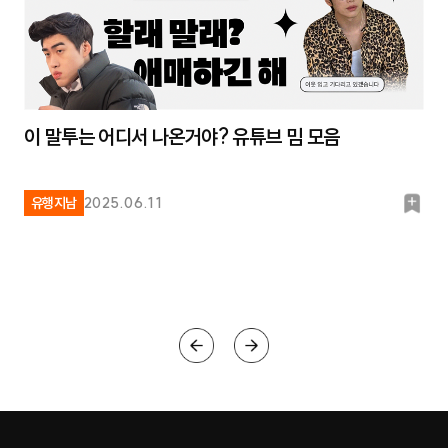
이 말투는 어디서 나온거야? 유튜브 밈 모음
북
유행지남
2025.06.11
마
크