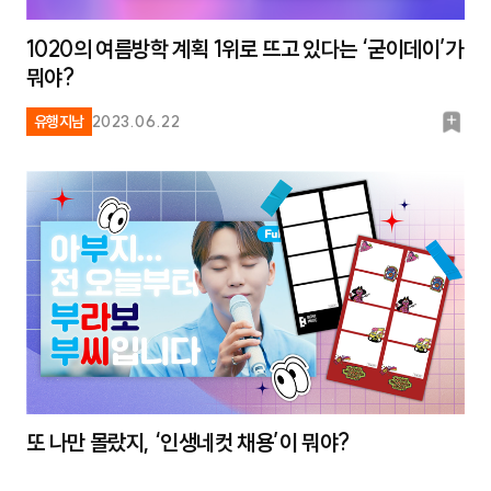
1020의 여름방학 계획 1위로 뜨고 있다는 ‘굳이데이’가
뭐야?
북
유행지남
2023.06.22
마
크
또 나만 몰랐지, ‘인생네컷 채용’이 뭐야?