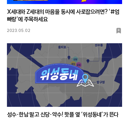
X세대와 Z세대의 마음을 동시에 사로잡으려면? ‘#엄
빠랑’에 주목하세요
북
2023.05.02
마
크
성수·한남 말고 신당·약수! 핫플 옆 ‘위성동네’가 뜬다