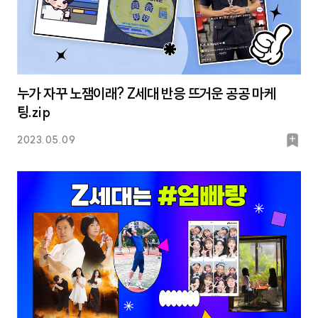
누가 자꾸 노잼이래? Z세대 반응 뜨거운 공공 마케
팅.zip
북
2023.05.09
마
크