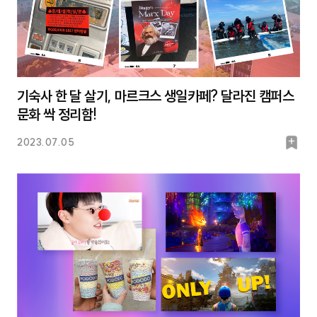
기숙사 한 달 살기, 마르크스 생일카페? 달라진 캠퍼스
문화 싹 정리함!
북
2023.07.05
마
크