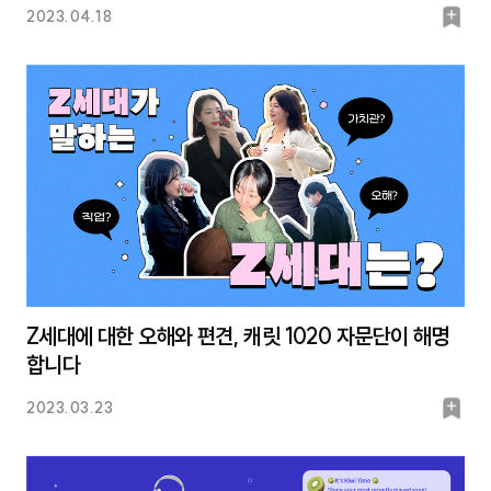
북
2023.04.18
마
크
Z세대에 대한 오해와 편견, 캐릿 1020 자문단이 해명
합니다
북
2023.03.23
마
크