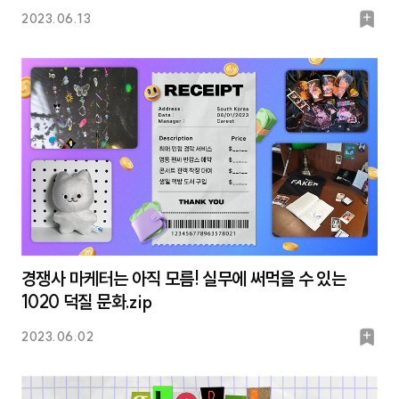
북
2023.06.13
마
크
경쟁사 마케터는 아직 모름! 실무에 써먹을 수 있는
1020 덕질 문화.zip
북
2023.06.02
마
크