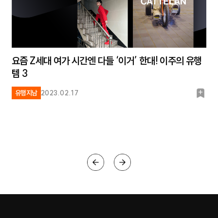
요즘 Z세대 여가 시간엔 다들 ‘이거’ 한대! 이주의 유행
템 3
북
유행지남
2023.02.17
마
크