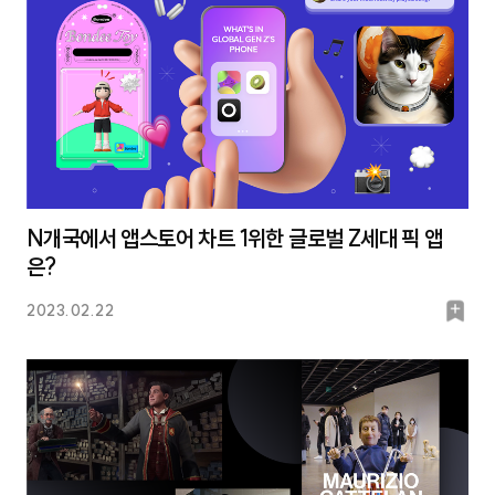
N개국에서 앱스토어 차트 1위한 글로벌 Z세대 픽 앱
은?
북
2023.02.22
마
크