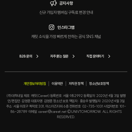
공지사항
신규 가입자 멤버십 구독료 변경 안내
인스타그램
캐릿 소식을 가장 빠르게 전하는 공식 SNS 채널
B2B 문의
자주 묻는 질문
직접 문의하기
개인정보처리방침
이용약관
저작권 정책
청소년보호정책
(주)대학내일 제호: 캐릿(Careet) 등록번호: 서울 아52992 등록일자: 2020년 4월 3일 발행
인/편집인: 김영훈 대표자명: 김영훈 청소년 보호 책임자 : 홍승우 발행일자: 2020년 4월 3일
주소: 서울 마포구 독막로 331, 마스터즈타워 6층 전화번호: 02-735-1031 사업자번호: 101-
86-28789 이메일: careet@careet.net ©UNIVTOMORROW. ALL RIGHTS
RESERVED.