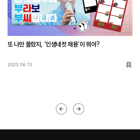
또 나만 몰랐지, ‘인생네컷 채용’이 뭐야?
북
2023.06.13
마
크