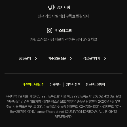
공지사항
신규 가입자 멤버십 구독료 변경 안내
인스타그램
캐릿 소식을 가장 빠르게 전하는 공식 SNS 채널
B2B 문의
자주 묻는 질문
직접 문의하기
개인정보처리방침
이용약관
저작권 정책
청소년보호정책
(주)대학내일 제호: 캐릿(Careet) 등록번호: 서울 아52992 등록일자: 2020년 4월 3일 발행
인/편집인: 김영훈 대표자명: 김영훈 청소년 보호 책임자 : 홍승우 발행일자: 2020년 4월 3일
주소: 서울 마포구 독막로 331, 마스터즈타워 6층 전화번호: 02-735-1031 사업자번호: 101-
86-28789 이메일: careet@careet.net ©UNIVTOMORROW. ALL RIGHTS
RESERVED.