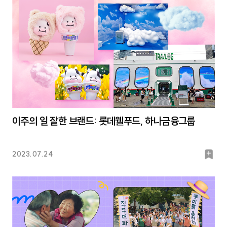
크
이주의 일 잘한 브랜드: 롯데웰푸드, 하나금융그룹
북
2023.07.24
마
크