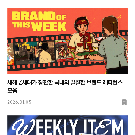
마
크
새해 Z세대가 칭찬한 국내외 일잘한 브랜드 레퍼런스
모음
북
2026.01.05
마
크