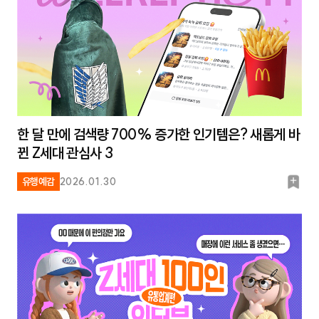
한 달 만에 검색량 700% 증가한 인기템은? 새롭게 바
뀐 Z세대 관심사 3
북
유행예감
2026.01.30
마
크