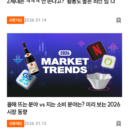
Z세대는 ㅋㅋㅋ 안 쓴다고? 활용도 높은 최신 밈 13
북
유행지남
2026.01.14
마
크
올해 뜨는 분야 vs 지는 소비 분야는? 미리 보는 2026
시장 동향
북
유행예감
2026.01.13