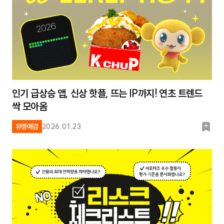
인기 급상승 앱, 신상 핫플, 뜨는 IP까지! 연초 트렌드
싹 모아옴
북
유행예감
2026.01.23
마
크