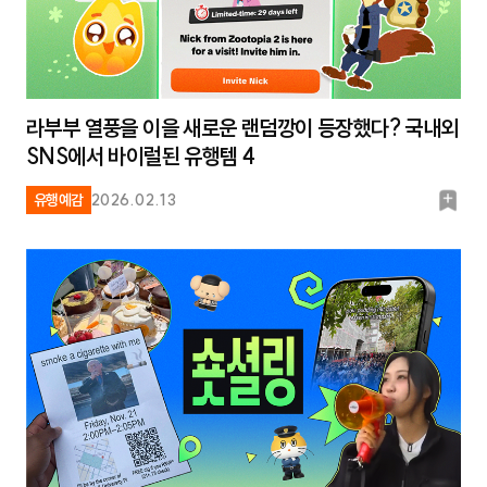
라부부 열풍을 이을 새로운 랜덤깡이 등장했다? 국내외
SNS에서 바이럴된 유행템 4
북
유행예감
2026.02.13
마
크