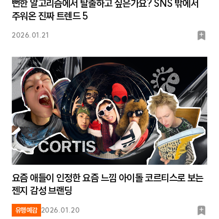
뻔한 알고리즘에서 탈출하고 싶은가요? SNS 밖에서
주워온 진짜 트렌드 5
북
2026.01.21
마
크
요즘 애들이 인정한 요즘 느낌 아이돌 코르티스로 보는
젠지 감성 브랜딩
북
유행예감
2026.01.20