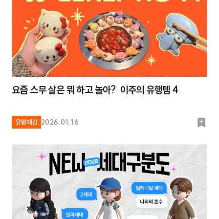
요즘 스무 살은 뭐 하고 놀아? 이주의 유행템 4
북
유행예감
2026.01.16
마
크