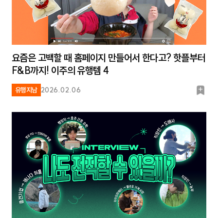
요즘은 고백할 때 홈페이지 만들어서 한다고? 핫플부터
F&B까지! 이주의 유행템 4
북
유행지남
2026.02.06
마
크