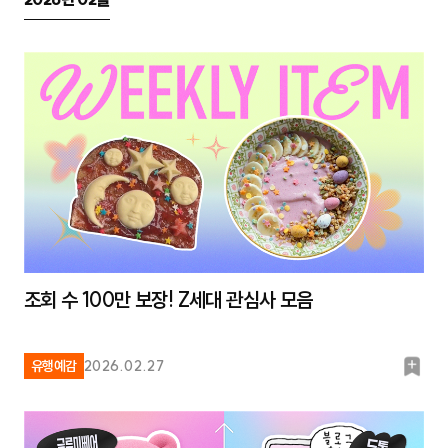
조회 수 100만 보장! Z세대 관심사 모음
북
유행예감
2026.02.27
마
크