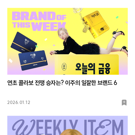
마
크
연초 콜라보 전쟁 승자는? 이주의 일잘한 브랜드 6
북
2026.01.12
마
크