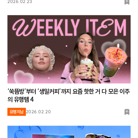
북
2026.02.23
마
크
‘쑥뜸방’부터 ‘생일커피’까지 요즘 핫한 거 다 모은 이주
의 유행템 4
북
유행지남
2026.02.20
마
크