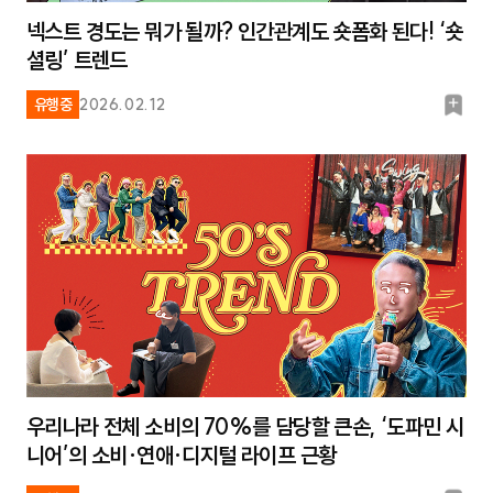
넥스트 경도는 뭐가 될까? 인간관계도 숏폼화 된다! ‘숏
셜링’ 트렌드
북
유행중
2026.02.12
마
크
우리나라 전체 소비의 70%를 담당할 큰손, ‘도파민 시
니어’의 소비·연애·디지털 라이프 근황