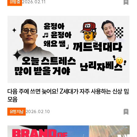
북
유행중
2026.02.11
마
크
다음 주에 쓰면 늦어요! Z세대가 자주 사용하는 신상 밈
모음
북
유행지남
2026.02.10
마
크