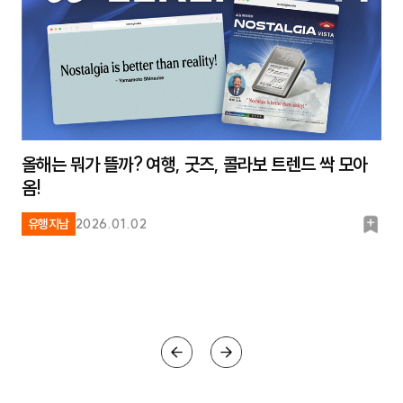
올해는 뭐가 뜰까? 여행, 굿즈, 콜라보 트렌드 싹 모아
옴!
북
유행지남
2026.01.02
마
크