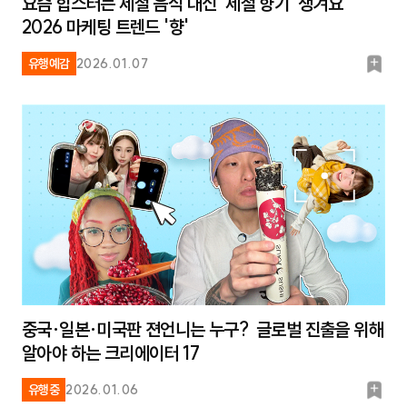
요즘 힙스터는 제철 음식 대신 ‘제철 향기’ 챙겨요
2026 마케팅 트렌드 '향'
북
유행예감
2026.01.07
마
크
중국·일본·미국판 젼언니는 누구? 글로벌 진출을 위해
알아야 하는 크리에이터 17
북
유행중
2026.01.06