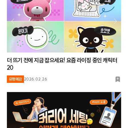
더 뜨기 전에 지금 잡으세요! 요즘 라이징 중인 캐릭터
20
북
유행예감
2026.02.26
마
크