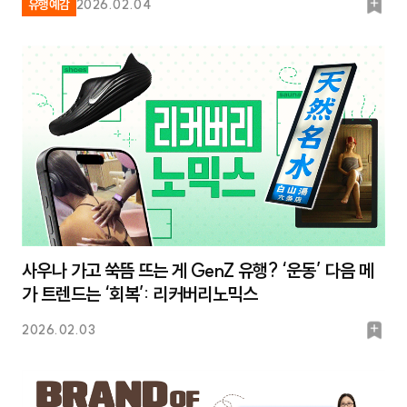
북
유행예감
2026.02.04
마
크
사우나 가고 쑥뜸 뜨는 게 GenZ 유행? ‘운동’ 다음 메
가 트렌드는 ‘회복’: 리커버리노믹스
북
2026.02.03
마
크