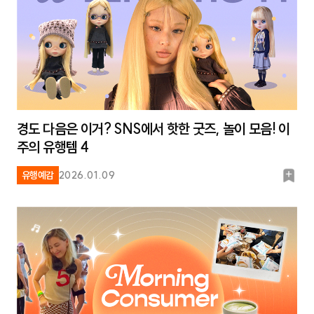
경도 다음은 이거? SNS에서 핫한 굿즈, 놀이 모음! 이
주의 유행템 4
북
유행예감
2026.01.09
마
크